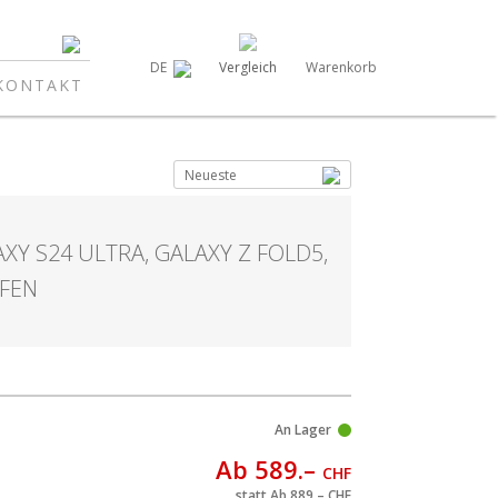
Vergleich
Warenkorb
DE
KONTAKT
Neueste
Y S24 ULTRA, GALAXY Z FOLD5,
UFEN
An Lager
Ab 589.–
CHF
statt Ab 889.–
CHF