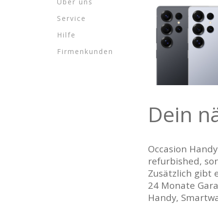
Über uns
Service
Hilfe
Firmenkunden
Dein n
Occasion Handys
refurbished, so
Zusätzlich gibt
24 Monate Garan
Handy, Smartwa