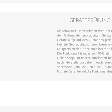
GERÄTEPRÜFUNG 
Als Schweizer Unternehmen wird bei u
der Prüfung der gebrauchten Geräte
Geräte aufgrund des Zustandes jeder 
kleinste Gebrauchsspur wird berücksic
Kaufpreis nieder. Aber auch bei mobi
Die Funktionalität muss zu 100% stim
Online Shop. Für unsere Kundschaft bes
nach Herstellervorgaben. Auch wer
Sperrcode (Sim-Lock, Net-Lock, Akt
Monate Garantie auf die Funktionsfähi