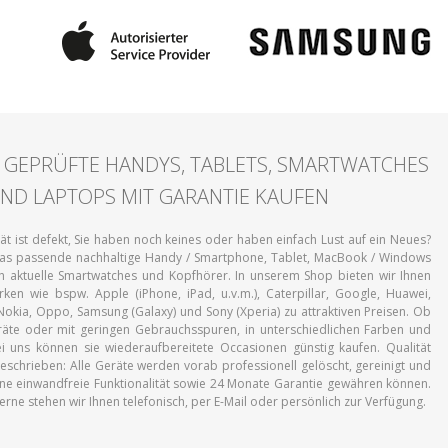
 GEPRÜFTE HANDYS, TABLETS, SMARTWATCHES
ND LAPTOPS MIT GARANTIE KAUFEN
t ist defekt, Sie haben noch keines oder haben einfach Lust auf ein Neues?
 das passende nachhaltige Handy / Smartphone, Tablet, MacBook / Windows
 aktuelle Smartwatches und Kopfhörer. In unserem Shop bieten wir Ihnen
rken wie bspw. Apple (iPhone, iPad, u.v.m.), Caterpillar, Google, Huawei,
 Nokia, Oppo, Samsung (Galaxy) und Sony (Xperia) zu attraktiven Preisen. Ob
räte oder mit geringen Gebrauchsspuren, in unterschiedlichen Farben und
i uns können sie wiederaufbereitete Occasionen günstig kaufen. Qualität
eschrieben: Alle Geräte werden vorab professionell gelöscht, gereinigt und
eine einwandfreie Funktionalität sowie 24 Monate Garantie gewähren können.
rne stehen wir Ihnen telefonisch, per E-Mail oder persönlich zur Verfügung.