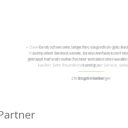
Das Handy ist wie neu, obwohl es eigentlich Gebrau
müsste. Aber die muss man, wenn überhaupt, mit der
Wir sind mehr als zufrieden und werden sicher wieder 
kaufen. Sehr freundlicher und guter Service, viel
Brigitte Sieber
Partner