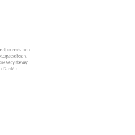
chsspuren haben
 Lupe suchen.
hier ein Handy
en Dank!