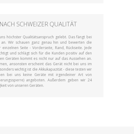
NACH SCHWEIZER QUALITÄT
ns höchster Qualitätsanspruch gelebt. Das fängt bei
 an. Wir schauen ganz genau hin und bewerten die
einzelnen Seite - Vorderseite, Rand, Rückseite. Jede
htigt und schlägt sich für die Kunden positiv auf den
len Geräten kommt es nicht nur auf das Aussehen an.
men, ansonsten erscheint das Gerät nicht bei uns im
onders wichtig ist die Akkukapazität - diese testen wir
den bei uns keine Geräte mit irgendeiner Art von
ivierungssperre) angeboten. Außerdem geben wir 24
gkeit von unseren Geräten.