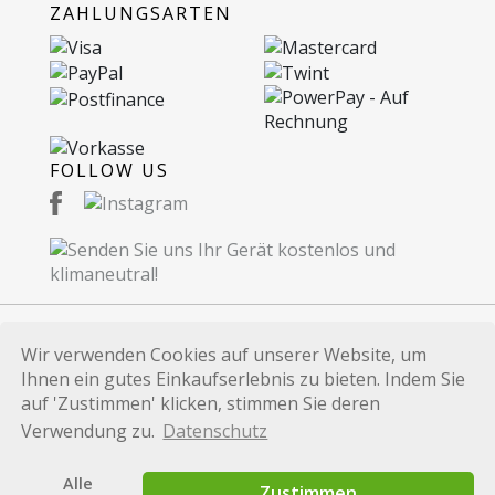
ZAHLUNGSARTEN
FOLLOW US
Wir verwenden Cookies auf unserer Website, um
© 2026 Recommerce AG. Proudly Made in
Ihnen ein gutes Einkaufserlebnis zu bieten. Indem Sie
Switzerland.
auf 'Zustimmen' klicken, stimmen Sie deren
Alle auf dieser Website verwendeten Marken und
Verwendung zu.
Datenschutz
Produktbezeichnungen dienen lediglich
Identifikationszwecken und sind Marken bzw.
Alle
Zustimmen