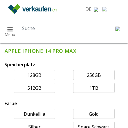
}
DE
Menu
APPLE IPHONE 14 PRO MAX
Speicherplatz
128GB
256GB
512GB
1TB
Farbe
Dunkellila
Gold
Silber
Space Schwarz