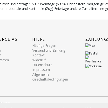
r Post und beträgt 1 bis 2 Werktage (bis 16 Uhr bestellt, morgen gelief
 um nationale und kantonale (Zug) Feiertage andere Zustelltermine g
ERCE AG
HILFE
ZAHLUNG
Häufige Fragen
n
Versand und Zahlung
n
Kontakt
ogramm
Widerruf
Datenschutz
Impressum
Allgemeine
Geschäftsbedingungen
ezeichnungen dienen lediglich Identifikationszwecken und sind Marken bzw.