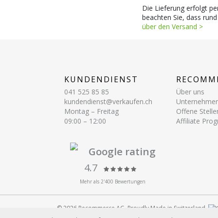
Die Lieferung erfolgt pe
beachten Sie, dass rund
über den Versand >
KUNDENDIENST
RECOMM
041 525 85 85
Über uns
kundendienst@verkaufen.ch
Unternehme
Montag – Freitag
Offene Stelle
09:00 – 12:00
Affiliate Pr
Google rating
4.7
Mehr als 2'400 Bewertungen
© 2026 Recommerce AG. Proudly Made in Switzerland.
Alle auf dieser Website verwendeten Marken und Produktb