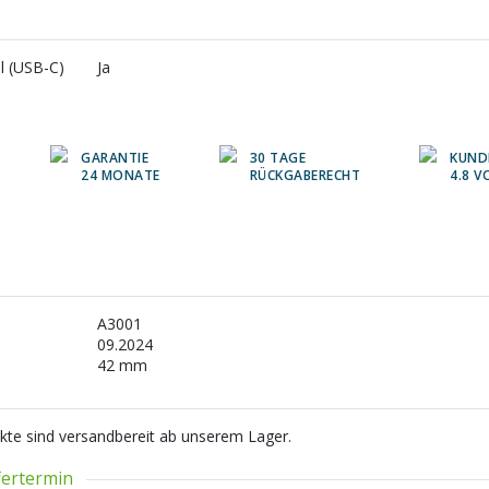
l (USB-C)
Ja
GARANTIE
30 TAGE
KUND
24 MONATE
RÜCKGABERECHT
4.8 V
A3001
09.2024
42 mm
kte sind versandbereit ab unserem Lager.
efertermin