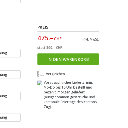
PREIS
475.–
CHF
inkl. MwSt.
statt
500.–
CHF
nung
IN DEN WARENKORB
Vergleichen
nung
Voraussichtlicher Liefertermin:
Mo-Do bis 16 Uhr bestellt und
bezahlt, morgen geliefert
nung
(ausgenommen gesetzliche und
kantonale Feiertage des Kantons
Zug).
nung