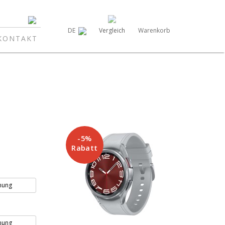
Vergleich
Warenkorb
DE
KONTAKT
-5%
Rabatt
nung
nung