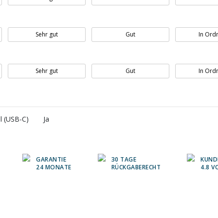
Sehr gut
Gut
In Ord
Sehr gut
Gut
In Ord
l (USB-C)
Ja
GARANTIE
30 TAGE
KUND
24 MONATE
RÜCKGABERECHT
4.8 V