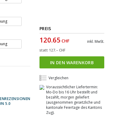
nung
PREIS
120.65
CHF
inkl. MwSt.
nung
statt
127.–
CHF
IN DEN WARENKORB
Vergleichen
Voraussichtlicher Liefertermin:
Mo-Do bis 16 Uhr bestellt und
bezahlt, morgen geliefert
ENREZENSIONEN
(ausgenommen gesetzliche und
ON 5.0
kantonale Feiertage des Kantons
Zug).